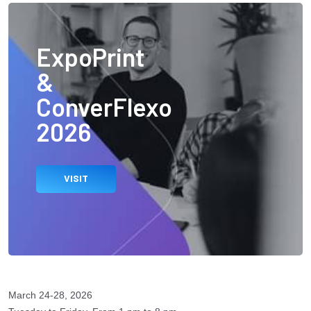
ExpoPrint
&
ConverFlexo
2026
VISIT
March 24-28, 2026