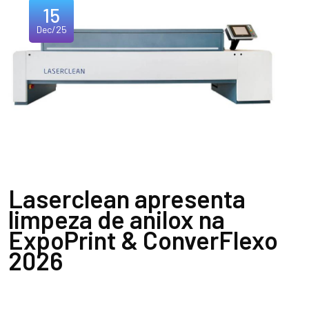
15
Dec/25
Laserclean apresenta
limpeza de anilox na
ExpoPrint & ConverFlexo
2026