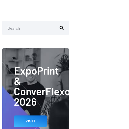
ExpoPrint
&
ConverFlexo
2026
VISIT