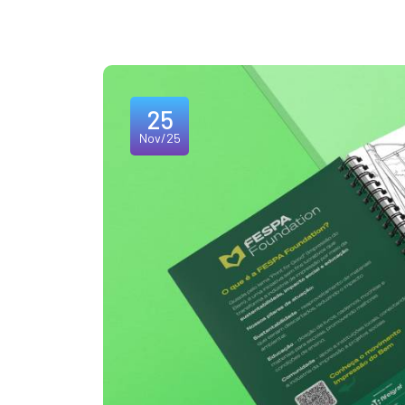
25
Nov/25