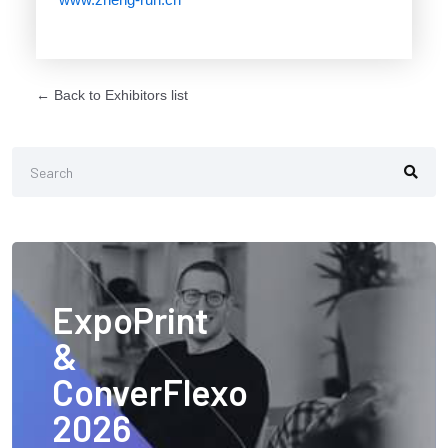
← Back to Exhibitors list
ExpoPrint
&
ConverFlexo
2026