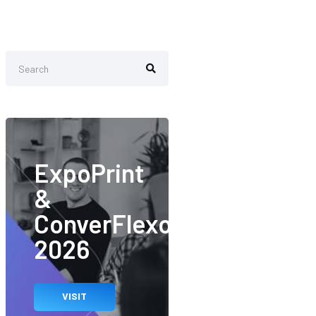
ExpoPrint
&
ConverFlexo
2026
VISIT