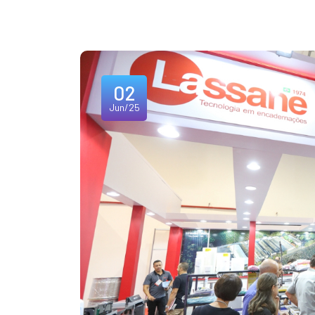
02
Jun/25