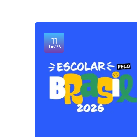
11
Jun/26