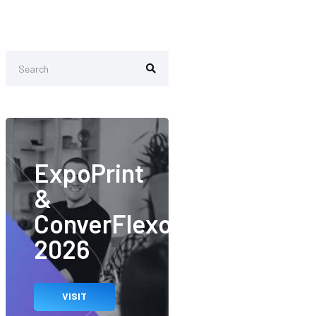
ExpoPrint
&
ConverFlexo
2026
VISIT