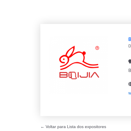
B
D
B
w
← Voltar para Lista dos expositores