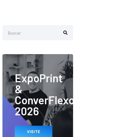
ExpoPrint
&
ConverFlexo
2026
VISITE