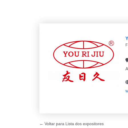
F
A
w
← Voltar para Lista dos expositores