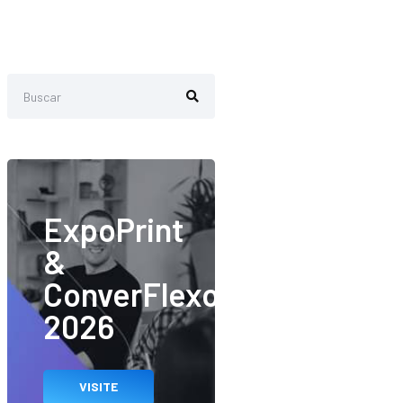
ExpoPrint
&
ConverFlexo
2026
VISITE