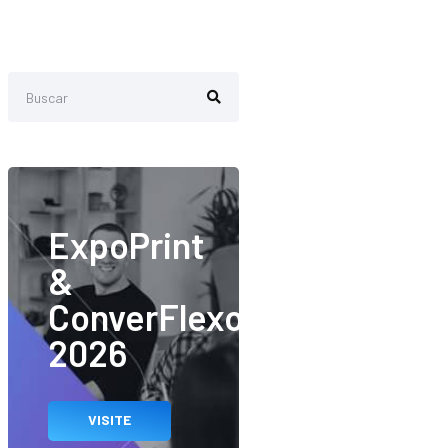
ExpoPrint
&
ConverFlexo
2026
VISITE