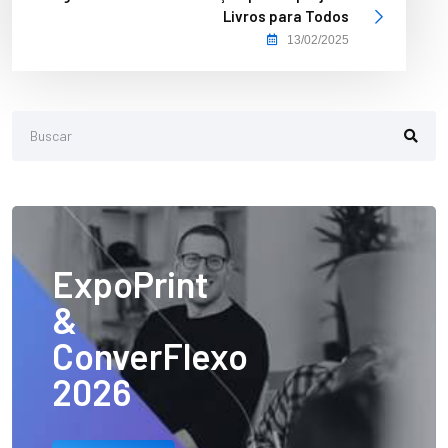
Livros para Todos
13/02/2025
ExpoPrint
&
ConverFlexo
2026