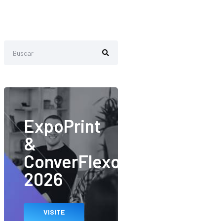
ExpoPrint
&
ConverFlexo
2026
VISITE