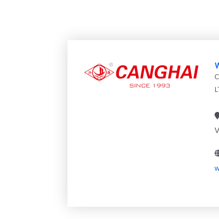
C
L
V
w