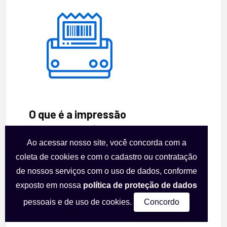
O que é a impressão
transpromocional?
Ao acessar nosso site, você concorda com a
Transpromo, ou impressão transpromocional, é
coleta de cookies e com o cadastro ou contratação
a impressão de faturas de cartão de crédito,
de nossos serviços com o uso de dados, conforme
empresas de serviço como água e luz, entre
exposto em nossa
política de proteção de dados
outras
pessoais e de uso de cookies.
Concordo