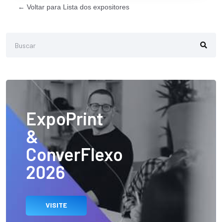
← Voltar para Lista dos expositores
ExpoPrint
&
ConverFlexo
2026
VISITE