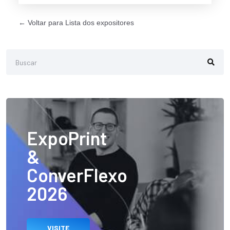
← Voltar para Lista dos expositores
ExpoPrint
&
ConverFlexo
2026
VISITE