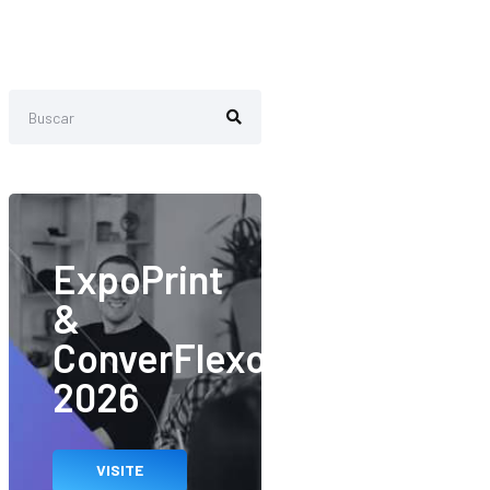
ExpoPrint
&
ConverFlexo
2026
VISITE