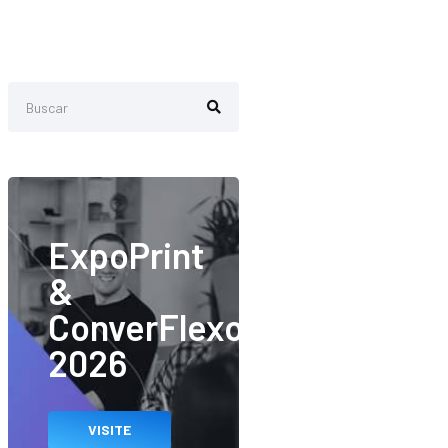
ExpoPrint
&
ConverFlexo
2026
VISITE