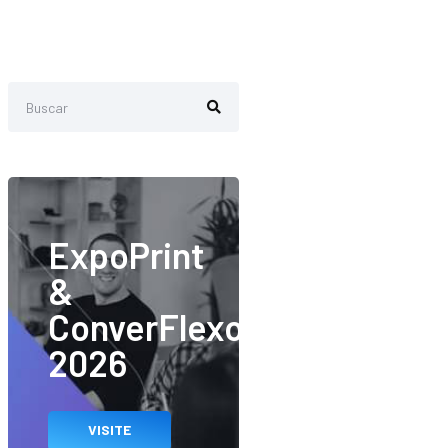
ExpoPrint
&
ConverFlexo
2026
VISITE