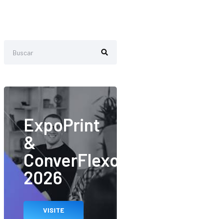
ExpoPrint
&
ConverFlexo
2026
VISITE