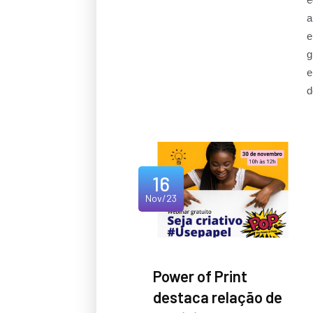
a
e
g
e
d
16
Nov/23
Power of Print
destaca relação de