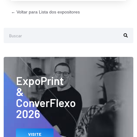
← Voltar para Lista dos expositores
ExpoPrint
&
ConverFlexo
2026
VISITE