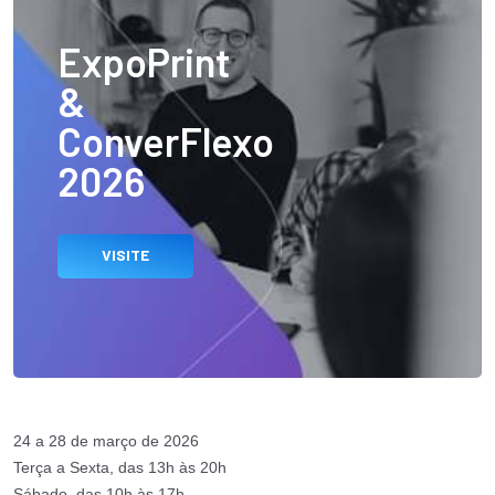
ExpoPrint
&
ConverFlexo
2026
VISITE
24 a 28 de março de 2026
Terça a Sexta, das 13h às 20h
Sábado, das 10h às 17h