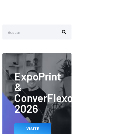
ExpoPrint
&
ConverFlexo
2026
VISITE