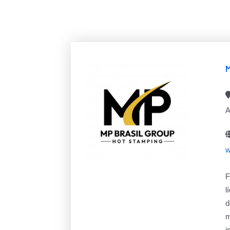
A
w
F
l
d
m
i