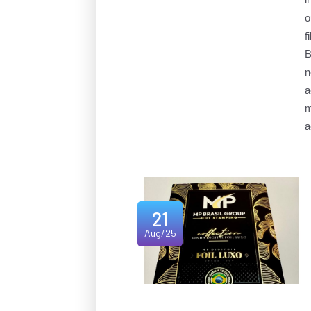
o
f
B
n
a
m
a
21
Aug/25