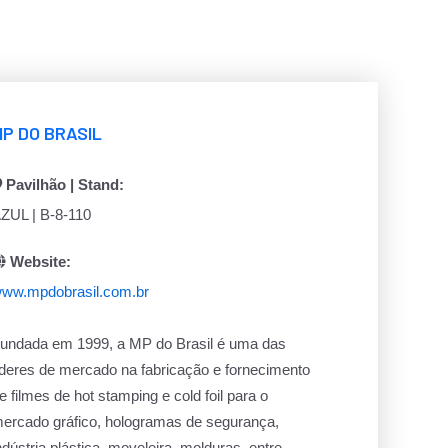
MP DO BRASIL
Pavilhão | Stand:
ZUL | B-8-110
Website:
ww.mpdobrasil.com.br
undada em 1999, a MP do Brasil é uma das
íderes de mercado na fabricação e fornecimento
e filmes de hot stamping e cold foil para o
ercado gráfico, hologramas de segurança,
ndústria plástica, moveleira, molduras, entre