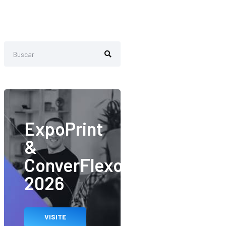
ExpoPrint
&
ConverFlexo
2026
VISITE