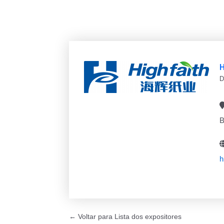
H
D
B
h
← Voltar para Lista dos expositores