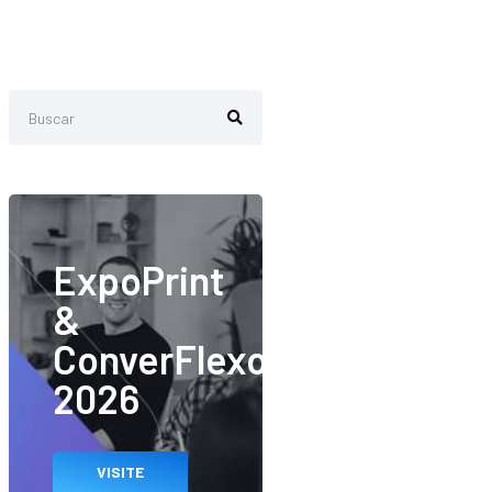
ExpoPrint
&
ConverFlexo
2026
VISITE