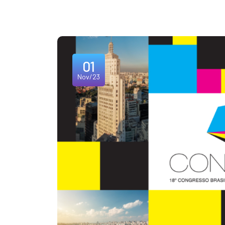
01
Nov/23