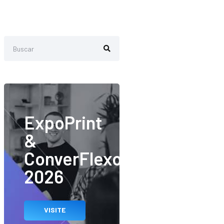
ExpoPrint
&
ConverFlexo
2026
VISITE