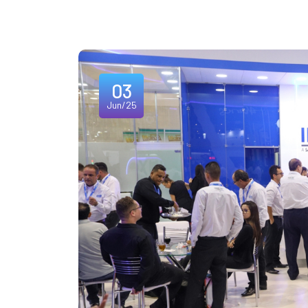
03
Jun/25