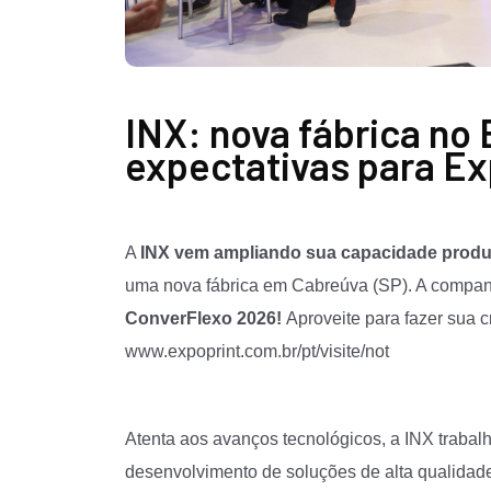
INX: nova fábrica no B
expectativas para Ex
A
INX vem ampliando sua capacidade produti
uma nova fábrica em Cabreúva (SP). A compa
ConverFlexo 2026!
Aproveite para fazer sua c
www.expoprint.com.br/pt/visite/not
Atenta aos avanços tecnológicos, a
INX
trabalh
desenvolvimento de soluções de alta qualida