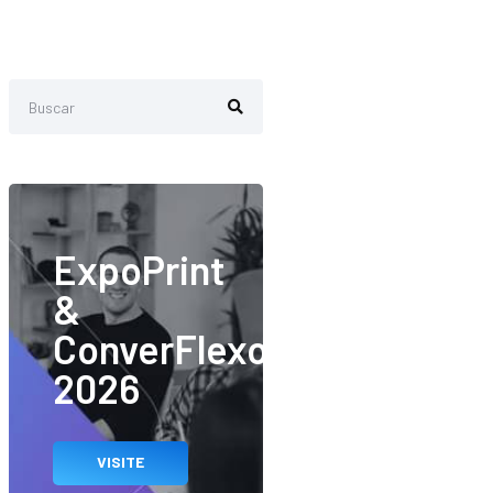
ExpoPrint
&
ConverFlexo
2026
VISITE