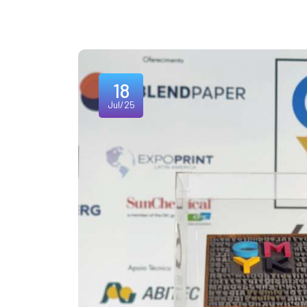
18
Jul/25