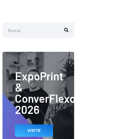
ExpoPrint
&
ConverFlexo
2026
VISITE