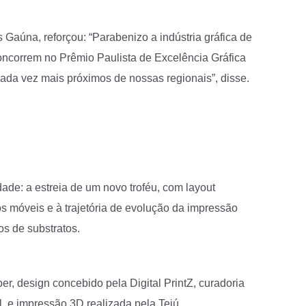
 Gaúna, reforçou: “Parabenizo a indústria gráfica de
oncorrem no Prêmio Paulista de Excelência Gráfica
 cada vez mais próximos de nossas regionais”, disse.
dade: a estreia de um novo troféu, com layout
pos móveis e à trajetória de evolução da impressão
os de substratos.
er, design concebido pela Digital PrintZ, curadoria
l, e impressão 3D realizada pela Teiú.