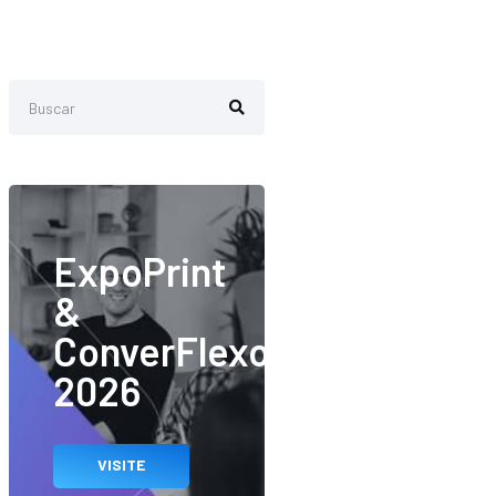
ExpoPrint
&
ConverFlexo
2026
VISITE