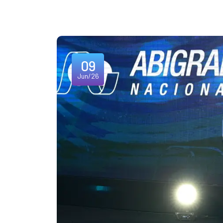
09
Jun/26