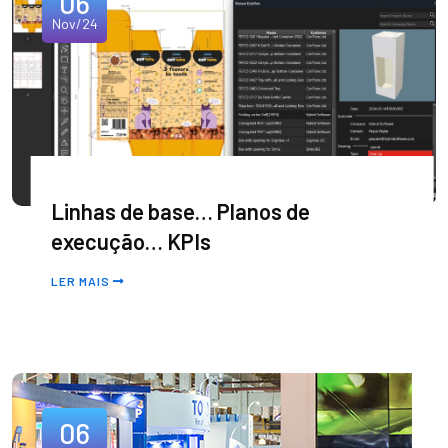
06
Nov/24
Linhas de base… Planos de
execução… KPIs
LER MAIS
06