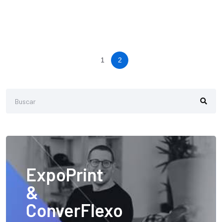
1
2
ExpoPrint
&
ConverFlexo