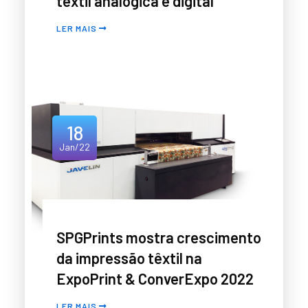
têxtil analógica e digital
LER MAIS
18
Jan/22
SPGPrints mostra crescimento
da impressão têxtil na
ExpoPrint & ConverExpo 2022
LER MAIS