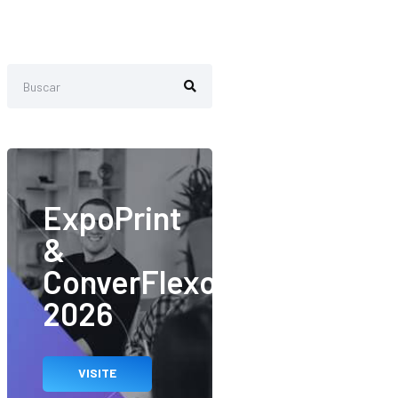
ExpoPrint
&
ConverFlexo
2026
VISITE